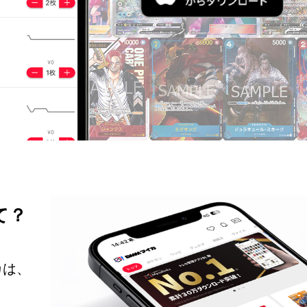
て？
カは、