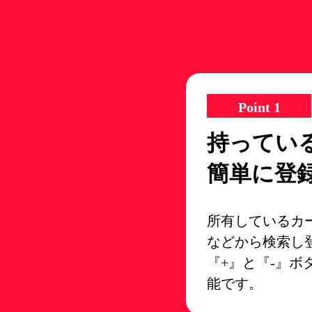
Point 1
持ってい
簡単に登
所有しているカ
などから検索し
『+』と『-』
能です。